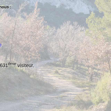
nous :
m
ème
3631
visiteur.